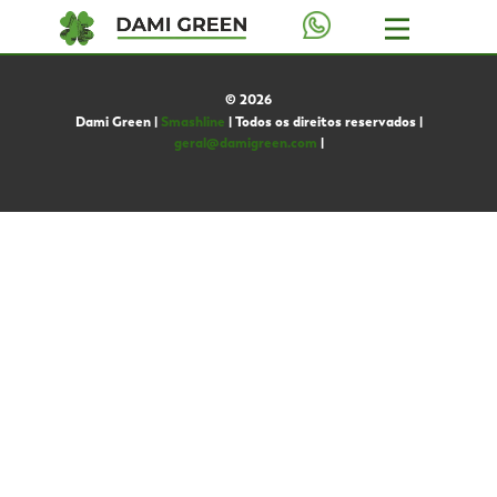
©
2026
Dami Green |
Smashline
| Todos os direitos reservados |
geral@damigreen.com
|